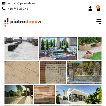
vanzari@pavajele.ro
0
+40 745 350 451