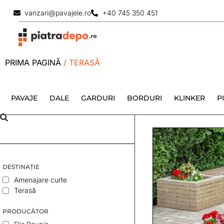
vanzari@pavajele.ro
+40 745 350 451
PRIMA PAGINĂ
/ TERASĂ
PAVAJE
DALE
GARDURI
BORDURI
KLINKER
P
DESTINAȚIE
Amenajare curte
Terasă
PRODUCĂTOR