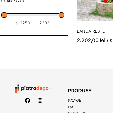
Elis Pavaje
lei
-
Preț minim
Preț maxim
BANCĂ RESTO
2.202,00
lei
/ s
PRODUSE
PAVAJE
DALE